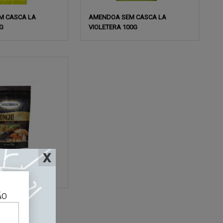
M CASCA LA
AMENDOA SEM CASCA LA
G
VIOLETERA 100G
CO 40G
SACHE
ÃO
>