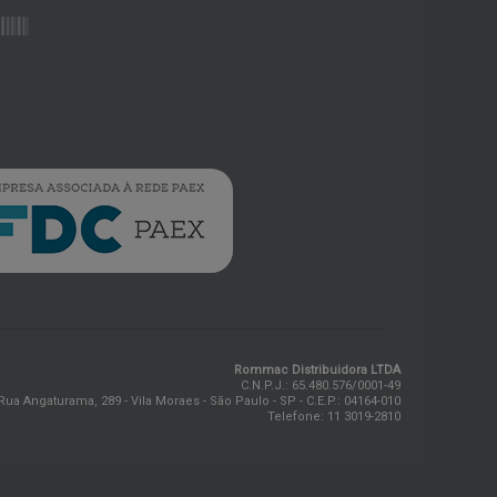
Rommac Distribuidora LTDA
C.N.P.J.: 65.480.576/0001-49
Rua Angaturama, 289 - Vila Moraes - São Paulo - SP - C.E.P.: 04164-010
Telefone: 11 3019-2810