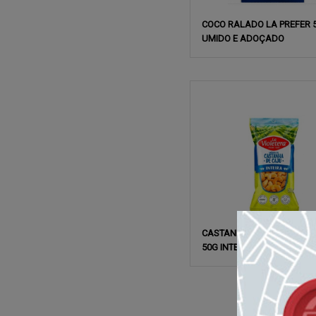
COCO RALADO LA PREFER 
UMIDO E ADOÇADO
CASTANHA CAJU LA VIOLE
50G INTEIRA