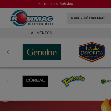
INSTITUCIONAL
ROMMAC
ALIMENTOS
ADOÇANTES
CASA
AZEITES E ÓLEOS
ROUPA
ENLATADOS
FOOD SERVICE
GRÃOS E FARINÁCEOS
MACARRAO CASEIRO
GRÃOS
MOLHOS E CONDIMENTOS
CONDIMENTOS
MAIONESE