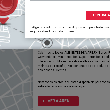
CONTINUA
Área
de
Distribuição
*
Alguns produtos não estão disponíveis para todas as
regiões atendidas pela Rommac.
Nossa área de atuação compreende a Grande São Paul
Ribeira e Vale do Paraíba.
Clique aqui
e confira a nos
Cobrimos todos os AMBIENTES DE VAREJO (Bares, Pa
Conveniência, Minimercados, Supermercados, Food 
diferenciado utilizando-se das melhores práticas d
melhora da Exibição, Posicionamento dos Produtos,
dos nossos Clientes.
Nem todos os produtos estão disponíveis para todas
estão disponíveis para a sua região.
VER A ÁREA