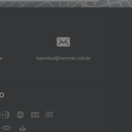
e
lojavirtual@rommac.com.br
o