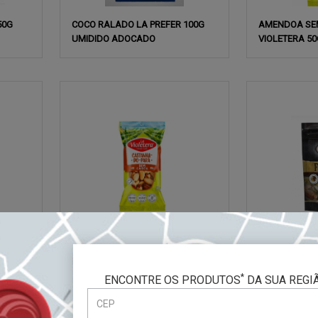
50G
COCO RALADO LA PREFER 100G
AMENDOA SE
UMIDIDO ADOCADO
VIOLETERA 50
TERA
CASTANHA DO PARA LA VIOLET
COGUMELO SE
50G SEM CASCA
MASTROIANI 
*
ENCONTRE OS PRODUTOS
DA SUA REGI
<<
<
1
>
>