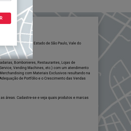
R
o, todo o litoral do Estado de São Paulo, Vale do
sa Área de Entrega.
darias, Bombonieres, Restaurantes, Lojas de
Service, Vending Machines, etc.) com um atendimento
e Merchandising com Materiais Exclusivos resultando na
 Adequação de Portfólio e o Crescimento das Vendas
 as áreas. Cadastre-se e veja quais produtos e marcas