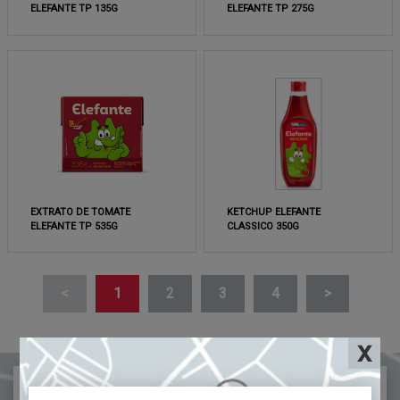
ELEFANTE TP 135G
ELEFANTE TP 275G
EXTRATO DE TOMATE
KETCHUP ELEFANTE
ELEFANTE TP 535G
CLASSICO 350G
<
1
2
3
4
>