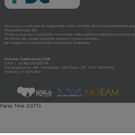
Os preços, condições de pagamento e valor do frete válidos exclusivamente pa
efetuadas neste site.
Todos os preços e condições comerciais estão sujeitos a alteração sem aviso pr
As ofertas são válidas enquanto durarem nossos estoques.
As imagens dos produtos são meramente ilustrativas.
Rommac Distribuidora LTDA
C.N.P.J.: 65.480.576/0001-49
Rua Angaturama, 289 - Vila Moraes - São Paulo - SP - C.E.P.: 04164-010
Telefone: 11 3019-2810
Parse Time: 0.077s