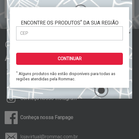
VER A ÁREA
*
ENCONTRE OS PRODUTOS
DA SUA REGIÃO
Central
de
Atendimento
CONTINUAR
*
Alguns produtos não estão disponíveis para todas as
3019-2810
11
regiões atendidas pela Rommac.
Segunda a Sexta das 08 às 17 hs
Conheça nosso Instagram
Conheça nossa Fanpage
lojavirtual@rommac.com.br